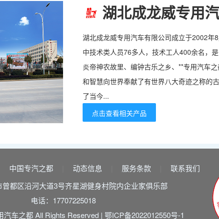
湖北成龙威专用
湖北成龙威专用汽车有限公司成立于2002年8
中技术类人员76多人，技术工人400余名，
炎帝神农故里、编钟古乐之乡、**专用汽车之
和智慧向世界奉献了有世界八大奇迹之称的
了当今...
点击查看相关产品
中国专汽之都
动态信息
服务条款
联系我们
|
|
|
|
市曾都区沿河大道3号齐星湖健身村院内企业家俱乐部
电话：17707225018
汽车之都 All Rights Reserved |
鄂ICP备2022012550号-1