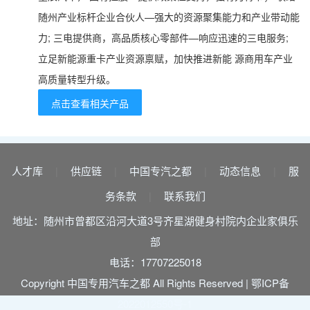
随州产业标杆企业合伙人—强大的资源聚集能力和产业带动能
力; 三电提供商，高品质核心零部件—响应迅速的三电服务;
立足新能源重卡产业资源禀赋，加快推进新能 源商用车产业
高质量转型升级。
点击查看相关产品
人才库
供应链
中国专汽之都
动态信息
服
|
|
|
|
务条款
联系我们
|
地址：随州市曾都区沿河大道3号齐星湖健身村院内企业家俱乐
部
电话：17707225018
Copyright 中国专用汽车之都 All Rights Reserved |
鄂ICP备
2022012550号-1