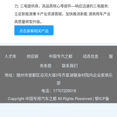
力; 三电提供商，高品质核心零部件—响应迅速的三电服务;
立足新能源重卡产业资源禀赋，加快推进新能 源商用车产业
高质量转型升级。
点击查看相关产品
人才库
供应链
中国专汽之都
动态信息
服
|
|
|
|
务条款
联系我们
|
地址：随州市曾都区沿河大道3号齐星湖健身村院内企业家俱乐
部
电话：17707225018
Copyright 中国专用汽车之都 All Rights Reserved |
鄂ICP备
2022012550号-1
技术支持：湖北专汽网科技有限公司