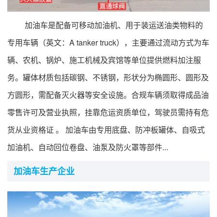
行业标准
加油车是配备可移动加油机、用于装运送油类物料的
专精特新
专用车辆（英文：A tanker truck），主要通过流动方式为车
展会论坛
辆、农机、锅炉、施工机械及宾馆等单位提供燃料加注服
务。罐体材质包括碳钢、不锈钢，形状分为椭圆形、圆形及
公告查询
方圆形，需配备灭火器等安全设施。合规车辆须取得成品油
零售许可及营业执照，挂靠危运资质单位，驾驶员需持有危
行业互动
货从业资格证 。 加油车由专用底盘、防冲板罐体、自吸式
加油机、自动回位卷盘、油泵及防火罩等部件...
加油车生产企业